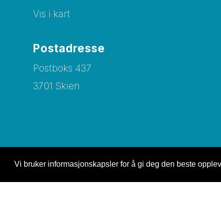
Vis i kart
Postadresse
Postboks 437
3701 Skien
Vi bruker informasjonskapsler for å gi deg den beste oppleve
© Copyright 2026 Nettsiden |
Personvernerklæring