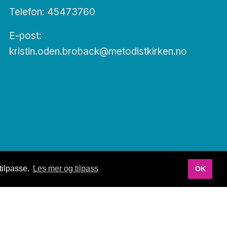
Telefon: 45473760
E-post:
kristin.oden.broback@metodistkirken.no
tilpasse.
Les mer og tilpass
OK
Utviklet av Netlab
|
Publiseres i eRedaktør