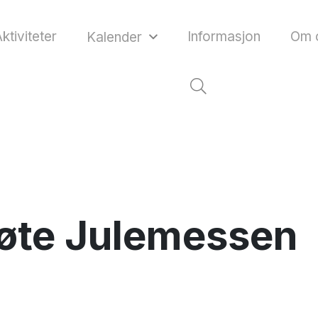
ktiviteter
Informasjon
Om 
Kalender
øte Julemessen