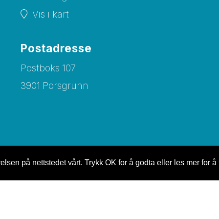
Vis i kart
Postadresse
Postboks 107
3901 Porsgrunn
lsen på nettstedet vårt. Trykk OK for å godta eller les mer for å 