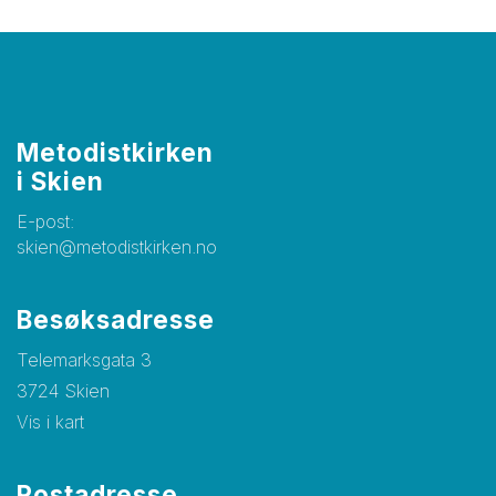
Metodistkirken
i Skien
E-post:
skien@metodistkirken.no
Besøksadresse
Telemarksgata 3
3724 Skien
Vis i kart
Postadresse