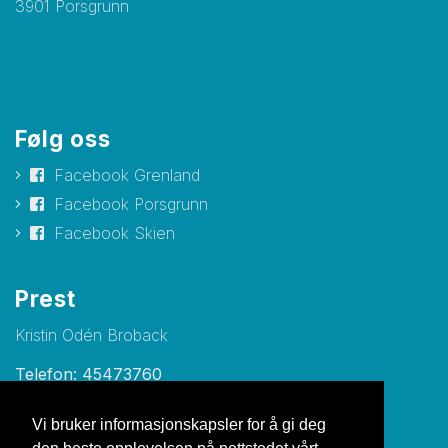
3901 Porsgrunn
Følg oss
Facebook Grenland
Facebook Porsgrunn
Facebook Skien
Prest
Kristin Odén Broback
Telefon: 45473760
E-post:
kristin.oden.broback@metodistkirken.no
Vi bruker informasjonskapsler for å gi deg